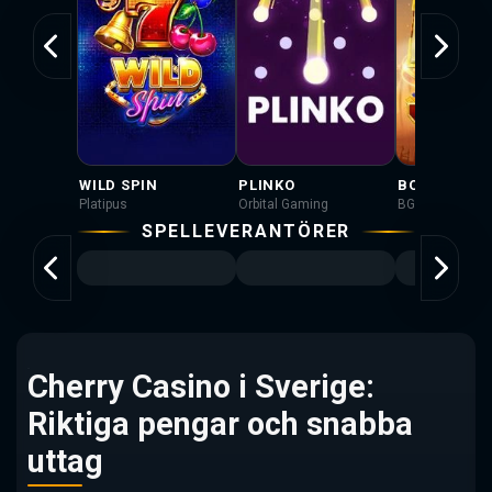
WILD SPIN
PLINKO
BOOK OF CA
Platipus
Orbital Gaming
BGaming
SPELLEVERANTÖRER
Cherry Casino i Sverige:
Riktiga pengar och snabba
uttag