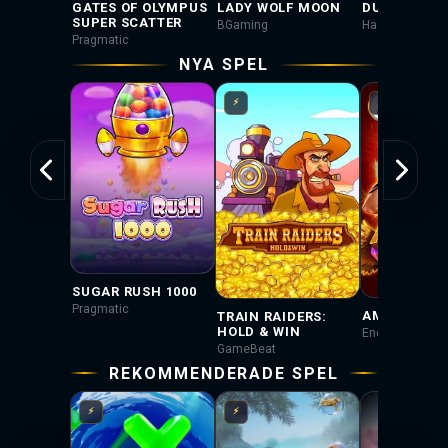
LADY WOLF MOON
GATES OF OLYMPUS
DUEL AT DA
SUPER SCATTER
BGaming
Hacksaw
Pragmatic
NYA SPEL
⚡
⚡
SUGAR RUSH 1000
Pragmatic
AMAZONS R
TRAIN RAIDERS:
HOLD & WIN
Endorphina
GameBeat
REKOMMENDERADE SPEL
⚡
⚡