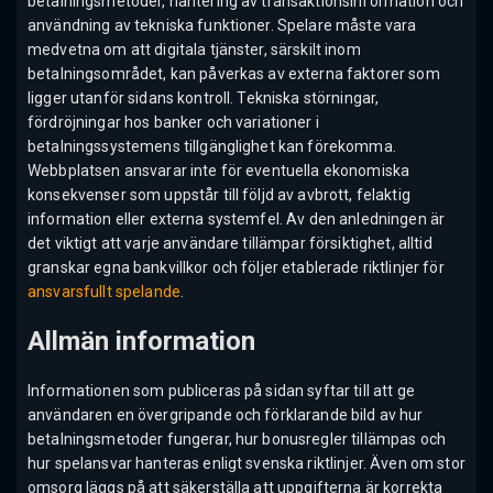
betalningsmetoder, hantering av transaktionsinformation och
användning av tekniska funktioner. Spelare måste vara
medvetna om att digitala tjänster, särskilt inom
betalningsområdet, kan påverkas av externa faktorer som
ligger utanför sidans kontroll. Tekniska störningar,
fördröjningar hos banker och variationer i
betalningssystemens tillgänglighet kan förekomma.
Webbplatsen ansvarar inte för eventuella ekonomiska
konsekvenser som uppstår till följd av avbrott, felaktig
information eller externa systemfel. Av den anledningen är
det viktigt att varje användare tillämpar försiktighet, alltid
granskar egna bankvillkor och följer etablerade riktlinjer för
ansvarsfullt spelande
.
Allmän information
Informationen som publiceras på sidan syftar till att ge
användaren en övergripande och förklarande bild av hur
betalningsmetoder fungerar, hur bonusregler tillämpas och
hur spelansvar hanteras enligt svenska riktlinjer. Även om stor
omsorg läggs på att säkerställa att uppgifterna är korrekta