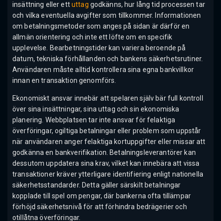
insättning eller ett
uttag
godkänns, hur lång tid processen tar
och vilka eventuella avgifter som tillkommer. Informationen
om betalningsmetoder som anges på sidan är därför en
allmän orientering och inte ett löfte om en specifik
upplevelse. Bearbetningstider kan variera beroende på
datum, tekniska förhållanden och bankens säkerhetsrutiner.
Användaren måste alltid kontrollera sina egna bankvillkor
innan en transaktion genomförs.
Ekonomiskt ansvar innebär att spelaren själv bär full kontroll
över sina insättningar, sina uttag och sin ekonomiska
planering. Webbplatsen tar inte ansvar för felaktiga
överföringar, ogiltiga betalningar eller problem som uppstår
när användaren anger felaktiga kortuppgifter eller missar att
godkänna en bankverifikation. Betalningsleverantörer kan
dessutom uppdatera sina krav, vilket kan innebära att vissa
transaktioner kräver ytterligare identifiering enligt nationella
säkerhetsstandarder. Detta gäller särskilt betalningar
kopplade till spel om pengar, där bankerna ofta tillämpar
förhöjd säkerhetsnivå för att förhindra bedrägerier och
otillåtna överföringar.