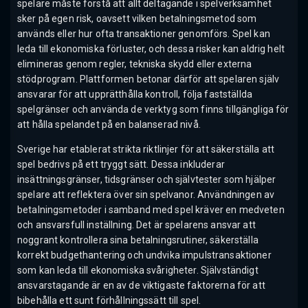
spelare måste förstå att allt deltagande i spelverksamhet
sker på egen risk, oavsett vilken betalningsmetod som
används eller hur ofta transaktioner genomförs. Spel kan
leda till ekonomiska förluster, och dessa risker kan aldrig helt
elimineras genom regler, tekniska skydd eller externa
stödprogram. Plattformen betonar därför att spelaren själv
ansvarar för att upprätthålla kontroll, följa fastställda
spelgränser och använda de verktyg som finns tillgängliga för
att hålla spelandet på en balanserad nivå.
Sverige har etablerat strikta riktlinjer för att säkerställa att
spel bedrivs på ett tryggt sätt. Dessa inkluderar
insättningsgränser, tidsgränser och självtester som hjälper
spelare att reflektera över sin spelvanor. Användningen av
betalningsmetoder i samband med spel kräver en medveten
och ansvarsfull inställning. Det är spelarens ansvar att
noggrant kontrollera sina betalningsrutiner, säkerställa
korrekt budgethantering och undvika impulstransaktioner
som kan leda till ekonomiska svårigheter. Självständigt
ansvarstagande är en av de viktigaste faktorerna för att
bibehålla ett sunt förhållningssätt till spel.