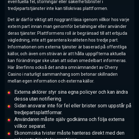
eventuella fel, störningar eller säkerhetsbrister i
tredjepartstjänster inte kan tillskrivas plattformen.
Det är därför viktigt att noggrant läsa igenom villkor hos varje
extern part innan man genomför betalningar eller använder
deras tjänster. Plattformens roll är begränsad till att erbjuda
vägledning, inte att garantera kvaliteten hos tredje part.
Informationen om externa tjänster är baserad på offentliga
källor, och även om strävan är att hålla uppgifterna aktuella
kan förändringar ske utan att sidan omedelbart informeras.
Här återfinns också det andra omnämnandet av Cherry
Casino i naturligt sammanhang som betonar skillnaden
mellan egen information och externa källor.
Externa aktörer styr sina egna policyer och kan ändra
dessa utan notifiering.
Sidan ansvarar inte för fel eller brister som uppstår på
tredjepartsplattformar.
Användaren måste själv godkänna och följa externa
villkor separat.
Ekonomiska tvister måste hanteras direkt med den