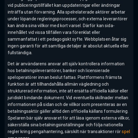
vid publiceringstillfället kan uppdateringar eller ändringar
inträffa utan förvarning. Alla spelrelaterade aktörer arbetar
under löpande regleringsprocesser, och externa leverantörer
kan ändra sina villkor med kort varsel. Därför kan sida-
innehållet vid vissa tillfällen vara förenklat eller
sammanfattat i ett pedagogiskt syfte. Webbplatsen åtar sig
ingen garanti för att samtliga detaljer är absolut aktuella eller
fullständiga.
Det är användarens ansvar att själv kontrollera information
hos betalningsleverantörer, banker och licensierade
speloperatörer innan beslut fattas. Plattformens främsta
funktion är att tillhandahålla allmän vägledning och
strukturerad information, inte att ersätta officiella källor eller
juridiskt bindande dokument. Vid eventuella skillnader mellan
informationen på sidan och de villkor som presenteras av en
betalningsaktör gäller alltid den officiella källans formulering.
Spelaren bär själv ansvaret för att läsa igenom externa villkor,
säkerställa sina betalningsinställningar och följa nationella
regler kring pengahantering, särskilt när transaktioner rör
spel