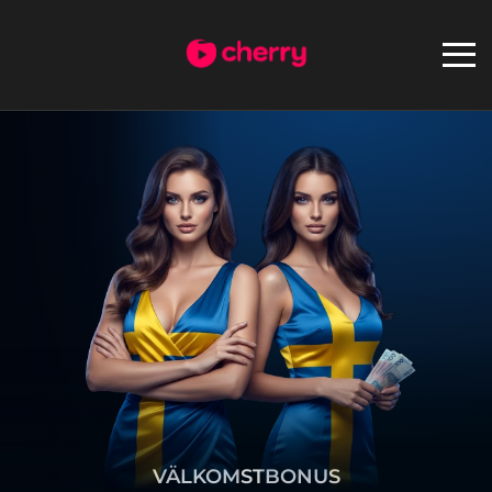
VÄLKOMSTBONUS