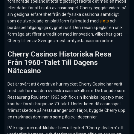
förändrade spelandet totalt: plötsligt räckte det med en mobil
eller dator för att njuta av casinospel. Cherry byggde vidare på
sin gedigna erfarenhet från de fysiska casinona samtidigt
som de utvecklade en plattform fullmatad med
slots
och
bordsspel tillgängliga dygnet runt. Den resan speglar en unik
förmåga att förena tradition med innovation, vilket har gjort
Cherry till en av Sveriges mest omtyckta casinon online.
Cherry Casinos Historiska Resa
Från 1960-Talet Till Dagens
Nätcasino
Det är svårt att överdriva hur mycket Cherry Casino har varit
med och format den svenska casinokulturen. De började som
Restaurang Rouletter 1963 och fick sin ikoniska logotyp med
körsbär först i början av 70-talet. Under tiden då casinospel
främst skedde på restauranger och färjor, byggde Cherry upp
en marknadsdominans som pågick i decennier.
På krogar och nattklubbar blev uttrycket ”Cherry-dealern” ett