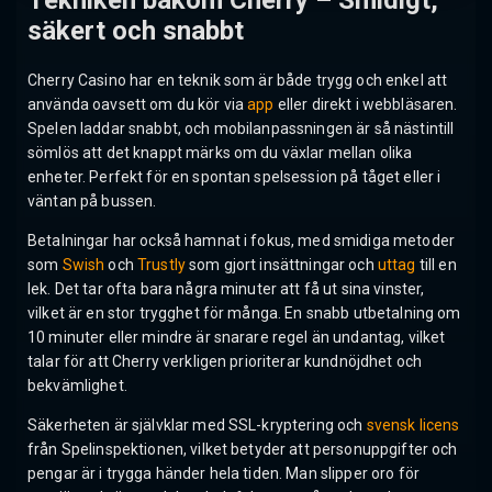
Tekniken bakom Cherry – Smidigt,
säkert och snabbt
Cherry Casino har en teknik som är både trygg och enkel att
använda oavsett om du kör via
app
eller direkt i webbläsaren.
Spelen laddar snabbt, och mobilanpassningen är så nästintill
sömlös att det knappt märks om du växlar mellan olika
enheter. Perfekt för en spontan spelsession på tåget eller i
väntan på bussen.
Betalningar har också hamnat i fokus, med smidiga metoder
som
Swish
och
Trustly
som gjort insättningar och
uttag
till en
lek. Det tar ofta bara några minuter att få ut sina vinster,
vilket är en stor trygghet för många. En snabb utbetalning om
10 minuter eller mindre är snarare regel än undantag, vilket
talar för att Cherry verkligen prioriterar kundnöjdhet och
bekvämlighet.
Säkerheten är självklar med SSL-kryptering och
svensk licens
från Spelinspektionen, vilket betyder att personuppgifter och
pengar är i trygga händer hela tiden. Man slipper oro för