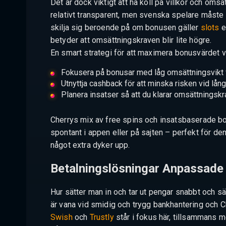
Det är dock viktigt att ha koll på villkor och oms
relativt transparent, men svenska spelare måste 
skilja sig beroende på om bonusen gäller
slots
e
betyder att omsättningskraven blir lite högre.
En smart strategi för att maximera bonusvärdet vi
Fokusera på bonusar med låg omsättningsvikt f
Utnyttja cashback för att minska risken vid lång
Planera insatser så att du klarar omsättningskr
Cherrys mix av free spins och insatsbaserade b
spontant i appen eller på sajten – perfekt för d
något extra dyker upp.
Betalningslösningar Anpassade 
Hur sätter man in och tar ut pengar snabbt och s
är vana vid smidig och trygg bankhantering och C
Swish
och
Trustly
står i fokus här, tillsammans