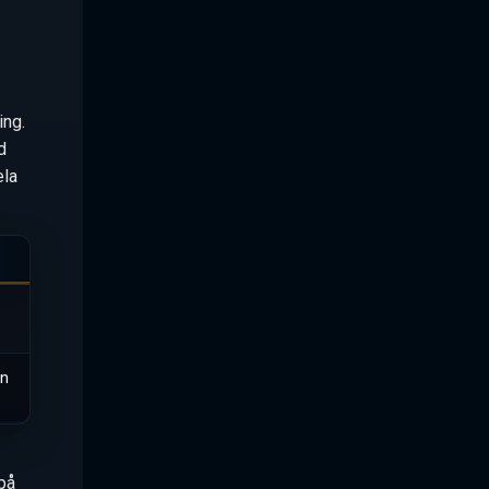
d
ing.
d
ela
on
på