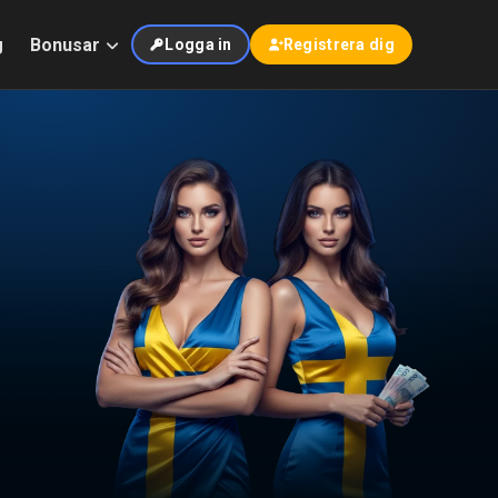
g
Bonusar
Logga in
Registrera dig