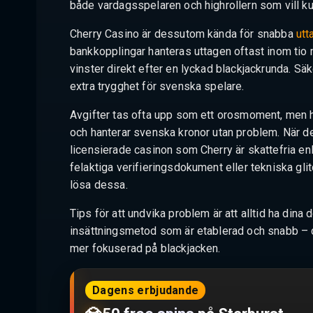
både vardagsspelaren och highrollern som vill k
Cherry Casino är dessutom kända för snabba
utt
bankkopplingar hanteras uttagen oftast inom tio m
vinster direkt efter en lyckad blackjackrunda. Säk
extra trygghet för svenska spelare.
Avgifter tas ofta upp som ett orosmoment, men här
och hanterar svenska kronor utan problem. När det
licensierade casinon som Cherry är skattefria e
felaktiga verifieringsdokument eller tekniska gli
lösa dessa.
Tips för att undvika problem är att alltid ha dina d
insättningsmetod som är etablerad och snabb – 
mer fokuserad på blackjacken.
Dagens erbjudande