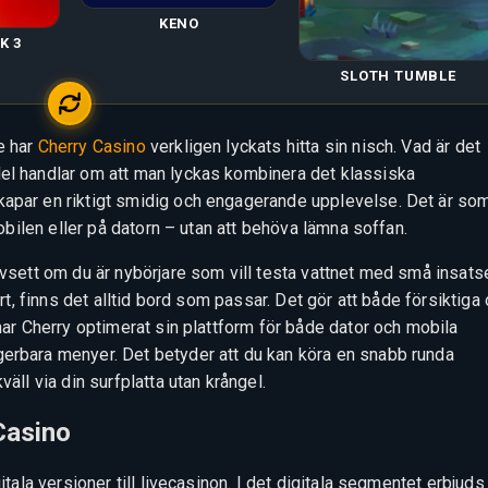
KENO
K 3
SLOTH TUMBLE
e har
Cherry Casino
verkligen lyckats hitta sin nisch. Vad är det
del handlar om att man lyckas kombinera det klassiska
kapar en riktigt smidig och engagerande upplevelse. Det är som
mobilen eller på datorn – utan att behöva lämna soffan.
avsett om du är nybörjare som vill testa vattnet med små insats
ort, finns det alltid bord som passar. Det gör att både försiktiga
 har Cherry optimerat sin plattform för både dator och mobila
gerbara menyer. Det betyder att du kan köra en snabb runda
äll via din surfplatta utan krångel.
Casino
itala versioner till livecasinon. I det digitala segmentet erbjuds