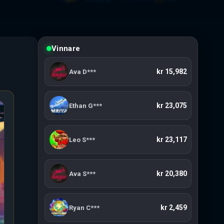
Vinnare
kr 27,495
Ethan P***
kr 15,982
Ava D***
kr 23,075
Ethan G***
kr 23,117
Leo S***
kr 20,380
Ava S***