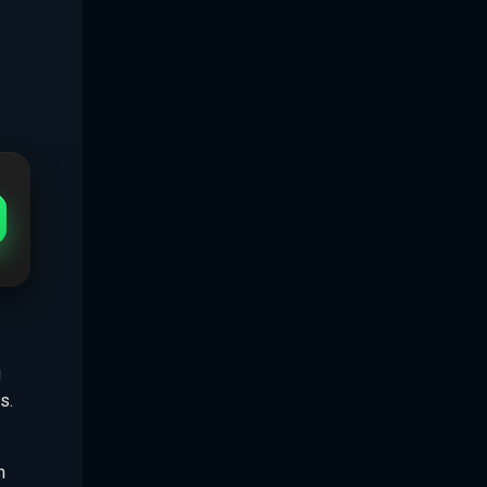
g
s.
m