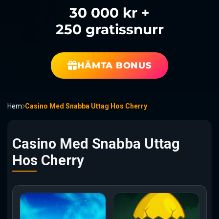
30 000 kr +
250 gratissnurr
HÄMTA BONUS
Hem
Casino Med Snabba Uttag Hos Cherry
Casino Med Snabba Uttag
Hos Cherry