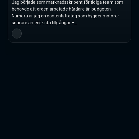
Jag började som marknadsskribent för tidiga team som
behövde att orden arbetade hårdare än budgeten.
Numera är jag en contentstrateg som bygger motorer
snarare än enskilda tillgångar –…