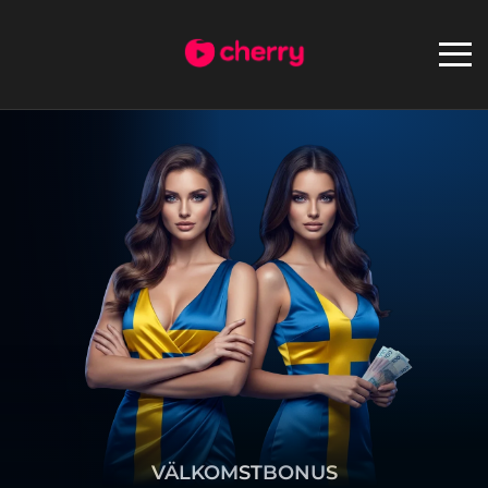
VÄLKOMSTBONUS