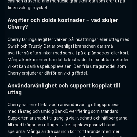
casinon kräver ibland manuella granskningar som drar ut på
tiden väldigt mycket.
Avgifter och dolda kostnader – vad skiljer
Cherry?
Cherry tar inga avgifter varken på insättningar eller uttag med
Swish och Trustly. Det är ovanligt i branschen där små
avgifter så ofta slinker med särskilt på e-plånböcker eller kort.
Många konkurrenter har dolda kostnader för snabba metoder
vilket kan sänka spelupplevelsen. Den fria uttagsmodell som
Cherry erbjuder är därför en viktig fördel.
Användarvänlighet och support kopplat till
uttag
Cherry har en effektiv och användarvänlig uttagsprocess
med få steg och smidig BankID-verifiering som standard.
Supporten är snabbt tillgänglig via livechatt och hjälper gärna
till med frågor om uttagen, vilket upplevs positivt bland
spelarna. Många andra casinon kör fortfarande med mer