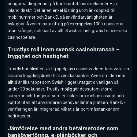
pengarna dimper ner på bankkontot inom sekunder – ja,
ibland direkt. Det är en enkel lösning som är kopplad till
mobilnummer och BankID, så användarvänligheten är
oslagbar. Även minsta uttag på exempelvis 100 kr passerar
utan krångel, och bäst av allt: Swish är helt gratis för svenska
casinospelare.
Trustlys roll inom svensk casinobransch –
trygghet och hastighet
Trustly har blivit en viktig spelpjäs i casinovärlden tack vare sin
snabba koppling direkt till svenska banker. Även om den inte
alltid är lika rappt som Swish, ligger uttagstid vanligen på
under 30 sekunder. Trustly möjliggör dessutom större
summor och fungerar som en säker bro mellan casinot och
kontot utan att användaren behöver lämna platsen. BankID-
verifieringen är integrerad, vilket slår bort misstankar om
bedrägerier.
Jämförelse med andra betalmetoder som
banköverföring, e-plånböcker och