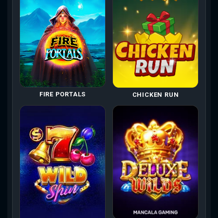
FIRE PORTALS
CHICKEN RUN