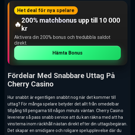
Het deal för nya spelare
200% matchbonus upp till 10 000
🔥
kr
Aktivera din 200% bonus och tredubbla saldot
direkt.
Hämta Bonus
Fördelar Med Snabbare Uttag På
Cherry Casino
Hur snabbt är egentligen snabbt nog när det kommer till
uttag? För många spelare betyder det allt från omedelbar
tillgång till pengarna till någon minuts väntan. Cherry Casino
levererar så pass snabb service att du kan räkna med att ha
vinsterna inom räckhåll nästan direkt efter din uttagsbegäran.
Det skapar en smidigare och roligare spelupplevelse där du