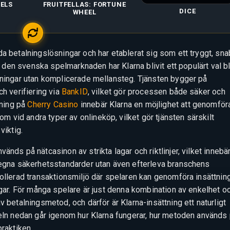
FRUITFELLAS: FORTUNE
UELS
DICE
WHEEL
a betalningslösningar och har etablerat sig som ett tryggt, sna
På den svenska spelmarknaden har Klarna blivit ett populärt val b
lningar utan komplicerade mellansteg. Tjänsten bygger på
ch verifiering via
BankID
, vilket gör processen både säker och
tning på
Cherry Casino
innebär Klarna en möjlighet att genomför
vid andra typer av onlineköp, vilket gör tjänsten särskilt
 viktig.
nds på nätcasinon av strikta lagar och riktlinjer, vilket innebär
a egna säkerhetsstandarder utan även efterleva branschens
rollerad transaktionsmiljö där spelaren kan genomföra insättnin
ngar. För många spelare är just denna kombination av enkelhet o
v betalningsmetod, och därför är Klarna-insättning ett naturligt
keln nedan går igenom hur Klarna fungerar, hur metoden används
praktiken.