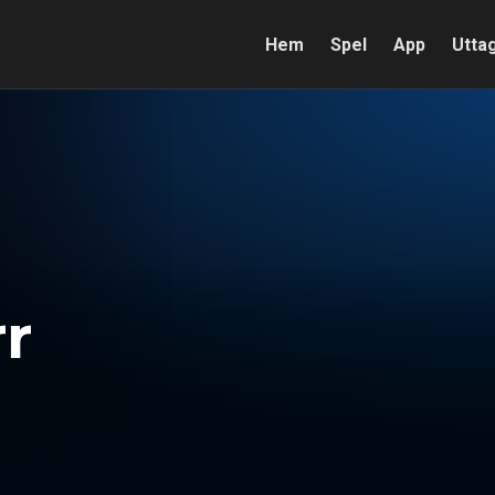
Hem
Spel
App
Utta
rr