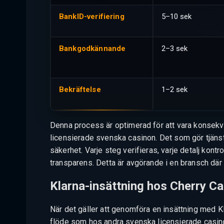
BankID-verifiering
5–10 sek
Bankgodkännande
2–3 sek
Bekräftelse
1–2 sek
Denna process är optimerad för att vara konsekven
licensierade svenska casinon. Det som gör tjänst
säkerhet. Varje steg verifieras, varje detalj kontr
transparens. Detta är avgörande i en bransch där t
Klarna-insättning hos Cherry C
När det gäller att genomföra en insättning med 
flöde som hos andra svenska licensierade casino