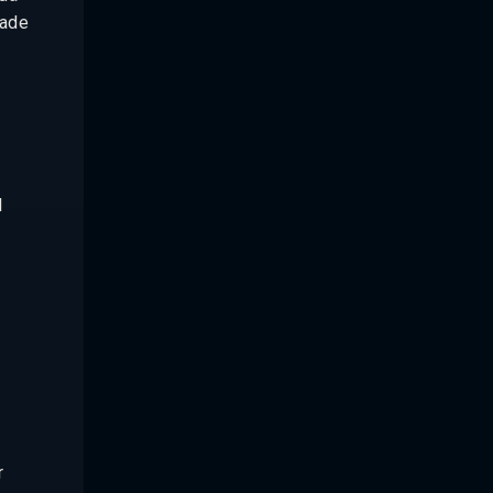
rade
l
r