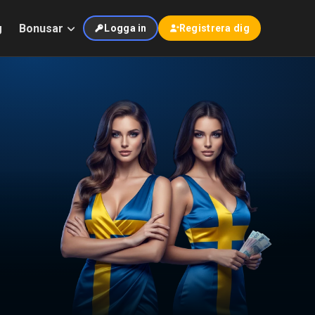
g
Bonusar
Logga in
Registrera dig