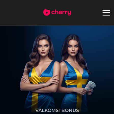
VÄLKOMSTBONUS