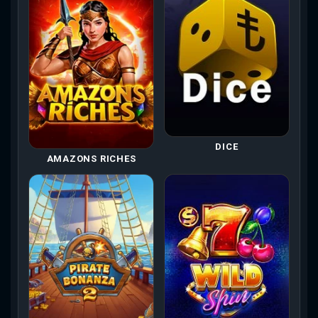
DICE
AMAZONS RICHES