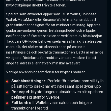
kryptotillgångar direkt från telefonen.
Spelare som använder appar som Trust Wallet, Coinbase
Wallet, MetaMask eller Binance Wallet märker snabbt att
gränssnittet är designat för att minimera misstag. Apparna
guidar användaren genom betalningsflödet och erbjuder
notifieringar så fort transaktionen verifierats av blockkedjan.
Tack vare QR-koder behöver spelaren sällan skriva adressen
manuellt; det räcker att skanna koden på casinots
insättningssida och bekräfta transaktionen. Detta är en av de
viktigaste fördelarna för mobilanvändare – risken för att
ange fel adress eller nätverk minskar avsevärt.
Vanliga användningsområden för krypto i mobilen:
Snabbinsättningar:
Perfekt för spelare som vill fylla
på sitt konto direkt när ett intressant spel dyker upp.
Resespel:
Krypto fungerar utmärkt även när spelaren
befinner sig utanför Sverige.
Full kontroll:
Wallets visar saldon och tidigare
transaktioner i realtid.