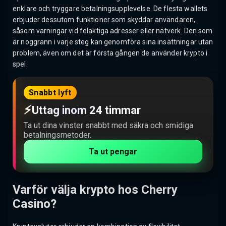
enklare och tryggare betalningsupplevelse. De flesta wallets
erbjuder dessutom funktioner som skyddar användaren,
såsom varningar vid felaktiga adresser eller nätverk. Den som
är noggrann i varje steg kan genomföra sina insättningar utan
problem, även om det är första gången de använder krypto i
spel.
Snabbt lyft
⚡
Uttag inom 24 timmar
Ta ut dina vinster snabbt med säkra och smidiga
betalningsmetoder.
Ta ut pengar
Varför välja krypto hos Cherry
Casino?