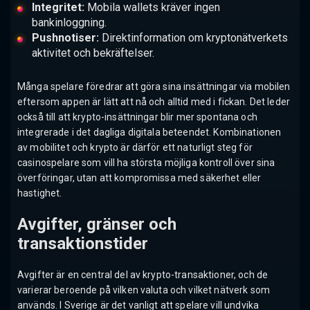
Integritet:
Mobila wallets kräver ingen
bankinloggning.
Pushnotiser:
Direktinformation om kryptonätverkets
aktivitet och bekräftelser.
Många spelare föredrar att göra sina insättningar via mobilen
eftersom appen är lätt att nå och alltid med i fickan. Det leder
också till att krypto-insättningar blir mer spontana och
integrerade i det dagliga digitala beteendet. Kombinationen
av mobilitet och krypto är därför ett naturligt steg för
casinospelare som vill ha största möjliga kontroll över sina
överföringar, utan att kompromissa med säkerhet eller
hastighet.
Avgifter, gränser och
transaktionstider
Avgifter är en central del av krypto-transaktioner, och de
varierar beroende på vilken valuta och vilket nätverk som
används. I Sverige är det vanligt att spelare vill undvika