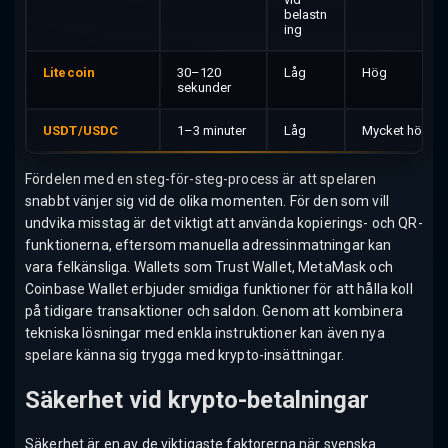
belastn
ing
Litecoin
30–120
Låg
Hög
sekunder
USDT/USDC
1–3 minuter
Låg
Mycket hög
Fördelen med en steg-för-steg-process är att spelaren
snabbt vänjer sig vid de olika momenten. För den som vill
undvika misstag är det viktigt att använda kopierings- och QR-
funktionerna, eftersom manuella adressinmatningar kan
vara felkänsliga. Wallets som Trust Wallet, MetaMask och
Coinbase Wallet erbjuder smidiga funktioner för att hålla koll
på tidigare transaktioner och saldon. Genom att kombinera
tekniska lösningar med enkla instruktioner kan även nya
spelare känna sig trygga med krypto-insättningar.
Säkerhet vid krypto-betalningar
Säkerhet är en av de viktigaste faktorerna när svenska