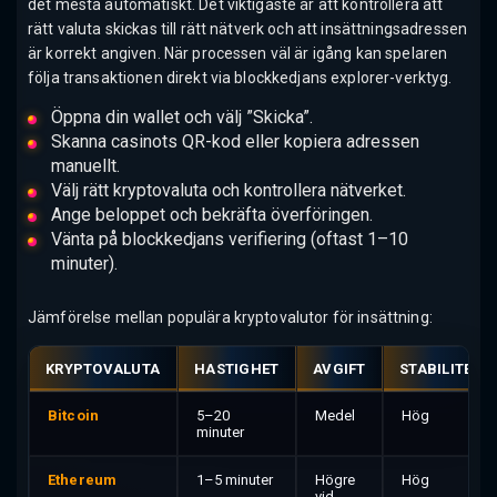
det mesta automatiskt. Det viktigaste är att kontrollera att
rätt valuta skickas till rätt nätverk och att insättningsadressen
är korrekt angiven. När processen väl är igång kan spelaren
följa transaktionen direkt via blockkedjans explorer-verktyg.
Öppna din wallet och välj ”Skicka”.
Skanna casinots QR-kod eller kopiera adressen
manuellt.
Välj rätt kryptovaluta och kontrollera nätverket.
Ange beloppet och bekräfta överföringen.
Vänta på blockkedjans verifiering (oftast 1–10
minuter).
Jämförelse mellan populära kryptovalutor för insättning:
KRYPTOVALUTA
HASTIGHET
AVGIFT
STABILITET
Bitcoin
5–20
Medel
Hög
minuter
Ethereum
1–5 minuter
Högre
Hög
vid