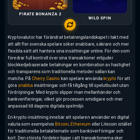
PIRATE BONANZA 2
WILD SPIN
Kryptovalutor har förändrat betalningslandskapet i takt med
att allt fler svenska spelare söker snabbare, säkrare och mer
flexibla sätt att hantera sina insättningar online. För den som
föredrar full kontroll över sina transaktioner erbjuder
blockkedjebaserade betalningar en kombination av hastighet
och transparens som traditionella metoder sällan kan
matcha. På
Cherry Casino
kan spelare använda
krypto
för att
göra
snabba
insättningar och få tillgång till spelutbudet utan
fördröjningar. Med krypto slipper man mellanhänder och
bankverifieringar, vilket gör processen smidigare och mer
anpassad till dagens digitala spelmiljö.
En krypto-insättning innebär att spelaren använder en digital
valuta som exempelvis
Bitcoin
,
Ethereum
eller Litecoin istället
för traditionella betalalternativ som banköverföringar och
kort. Den största fördelen ligger i att transaktionerna sker