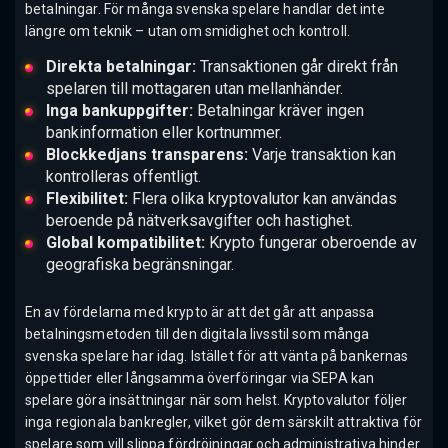
betalningar. För många svenska spelare handlar det inte
längre om teknik – utan om smidighet och kontroll.
Direkta betalningar:
Transaktionen går direkt från
spelaren till mottagaren utan mellanhänder.
Inga bankuppgifter:
Betalningar kräver ingen
bankinformation eller kortnummer.
Blockkedjans transparens:
Varje transaktion kan
kontrolleras offentligt.
Flexibilitet:
Flera olika kryptovalutor kan användas
beroende på nätverksavgifter och hastighet.
Global kompatibilitet:
Krypto fungerar oberoende av
geografiska begränsningar.
En av fördelarna med krypto är att det går att anpassa
betalningsmetoden till den digitala livsstil som många
svenska spelare har idag. Istället för att vänta på bankernas
öppettider eller långsamma överföringar via SEPA kan
spelare göra insättningar när som helst. Kryptovalutor följer
inga regionala bankregler, vilket gör dem särskilt attraktiva för
spelare som vill slippa fördröjningar och administrativa hinder.