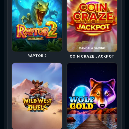
RAPTOR 2
COIN CRAZE JACKPOT