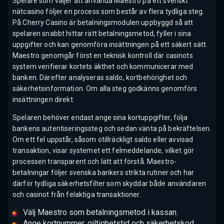
Spelare som väljer att använda Maestro på ett svenskt
nätcasino följer en process som består av flera tydliga steg.
På Cherry Casino är betalningsmodulen uppbyggd så att
spelaren snabbt hittar rätt betalningsmetod, fyller i sina
uppgifter och kan genomföra insättningen på ett säkert sätt.
Maestro genomgår först en teknisk kontroll där casinots
system verifierar kortets äkthet och kommunicerar med
banken. Därefter analyseras saldo, kortbehörighet och
säkerhetsinformation. Om alla steg godkänns genomförs
insättningen direkt.
Spelaren behöver endast ange sina kortuppgifter, följa
bankens autentiseringssteg och sedan vänta på bekräftelsen.
Om ett fel uppstår, såsom otillräckligt saldo eller avvisad
transaktion, visar systemet ett felmeddelande, vilket gör
processen transparent och lätt att förstå. Maestro-
betalningar följer svenska bankers strikta rutiner och har
därför tydliga säkerhetsfilter som skyddar både användaren
och casinot från felaktiga transaktioner.
Välj Maestro som betalningsmetod i kassan.
Ange kortnummer, giltighetstid och säkerhetskod.