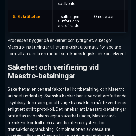
spelkontot.
5. Bekräftelse
Insättningen
Omedelbart
Hö
slutförs och
visas i saldot.
Processen bygger på enkelhet och tydlighet, vilket gör
Maestro-insättningar till ett praktiskt alternativ för spelare
som vill använda en metod som känns logisk och konsekvent.
Säkerhet och verifiering vid
Maestro-betalningar
Säkerhet är en central faktor i all kortbetalning, och Maestro
är inget undantag. Svenska banker har utvecklat omfattande
skyddssystem som gör att varje transaktion måste verifieras
enligt ett strikt protokoll. Det innebär att Maestro-betalningar
omfattas av bankens egna säkerhetslager, Mastercard-
teknikens kontroll och casinots interna system för
transaktionsgranskning. Kombinationen av dessa tre