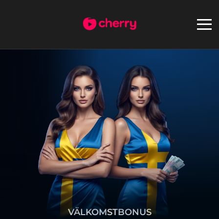
VÄLKOMSTBONUS