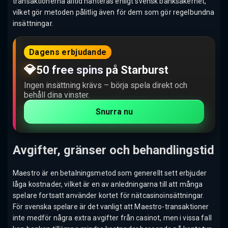
transaktionerna alltid hanteras enligt svensk banksäkerhet,
vilket gör metoden pålitlig även för dem som gör regelbundna
insättningar.
Dagens erbjudande
💎
50 free spins på Starburst
Ingen insättning krävs – börja spela direkt och
behåll dina vinster.
Snurra nu
Avgifter, gränser och behandlingstid
Maestro är en betalningsmetod som generellt sett erbjuder
låga kostnader, vilket är en av anledningarna till att många
spelare fortsatt använder kortet för nätcasinoinsättningar.
För svenska spelare är det vanligt att Maestro-transaktioner
inte medför några extra avgifter från casinot, men i vissa fall