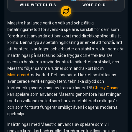
WILD WEST DUELS
WOLF GOLD
Maestro har länge varit en välkänd och pålitlig
betalningsmetod för svenska spelare, särskilt för dem som
föredrar att använda ett bankkort med direktkoppling till sitt
konto. Denna typ av betalningslösning är enkel att förstå, lätt
att hantera i vardagen och erbjuder en stabil struktur som gör
insättningar på nätcasino både trygga och effektiva. De
svenska bankerna använder strikta säkerhetsprotokoll, och
Maestro följer samma rutiner som andra kort inom
Mastercard
-nätverket. Det innebär att kortet omfattas av
avancerade verifieringssystem, tekniska skydd och
kontinuerlig övervakning av transaktioner. På
Cherry Casino
kan spelare som använder Maestro genomföra insättningar
med en välkänd metod som har varit etablerad i många år
och som fortsatt fungerar smidigt även i dagens moderna
spelmiljö.
Insättningar med Maestro används av spelare som vill
undvika kreditkort och istället föredrar en kortlösning som