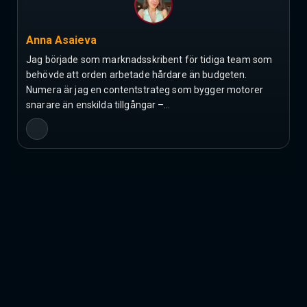
Anna Asaieva
Jag började som marknadsskribent för tidiga team som
behövde att orden arbetade hårdare än budgeten.
Numera är jag en contentstrateg som bygger motorer
snarare än enskilda tillgångar –…