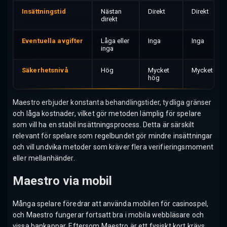
Insättningstid
Nästan
Direkt
Direkt
direkt
Eventuella avgifter
Låga eller
Inga
Inga
inga
Säkerhetsnivå
Hög
Mycket
Mycket hög
hög
Maestro erbjuder konstanta behandlingstider, tydliga gränser
och låga kostnader, vilket gör metoden lämplig för spelare
som vill ha en stabil insättningsprocess. Detta är särskilt
relevant för spelare som regelbundet gör mindre insättningar
och vill undvika metoder som kräver flera verifieringsmoment
eller mellanhänder.
Maestro via mobil
Många spelare föredrar att använda mobilen för casinospel,
och Maestro fungerar fortsatt bra i mobila webbläsare och
vissa bankappar. Eftersom Maestro är ett fysiskt kort krävs