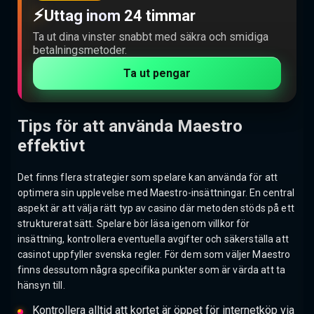
⚡
Uttag inom 24 timmar
Ta ut dina vinster snabbt med säkra och smidiga
betalningsmetoder.
Ta ut pengar
Tips för att använda Maestro
effektivt
Det finns flera strategier som spelare kan använda för att
optimera sin upplevelse med Maestro-insättningar. En central
aspekt är att välja rätt typ av casino där metoden stöds på ett
strukturerat sätt. Spelare bör läsa igenom villkor för
insättning, kontrollera eventuella avgifter och säkerställa att
casinot uppfyller svenska regler. För dem som väljer Maestro
finns dessutom några specifika punkter som är värda att ta
hänsyn till.
Kontrollera alltid att kortet är öppet för internetköp via