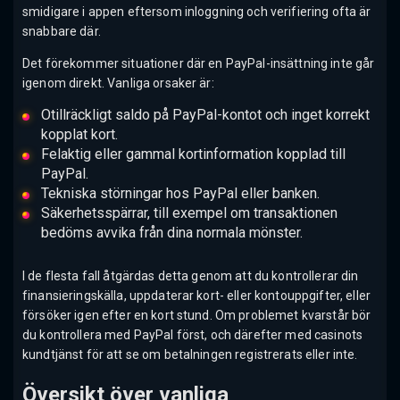
smidigare i appen eftersom inloggning och verifiering ofta är
snabbare där.
Det förekommer situationer där en PayPal-insättning inte går
igenom direkt. Vanliga orsaker är:
Otillräckligt saldo på PayPal-kontot och inget korrekt
kopplat kort.
Felaktig eller gammal kortinformation kopplad till
PayPal.
Tekniska störningar hos PayPal eller banken.
Säkerhetsspärrar, till exempel om transaktionen
bedöms avvika från dina normala mönster.
I de flesta fall åtgärdas detta genom att du kontrollerar din
finansieringskälla, uppdaterar kort- eller kontouppgifter, eller
försöker igen efter en kort stund. Om problemet kvarstår bör
du kontrollera med PayPal först, och därefter med casinots
kundtjänst för att se om betalningen registrerats eller inte.
Översikt över vanliga