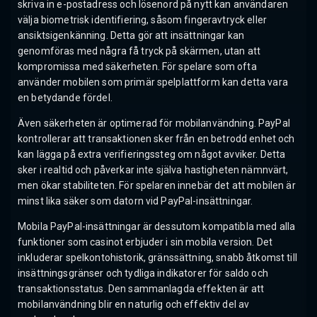
skriva in e-postadress och lösenord på nytt kan användaren
välja biometrisk identifiering, såsom fingeravtryck eller
ansiktsigenkänning. Detta gör att insättningar kan
genomföras med några få tryck på skärmen, utan att
kompromissa med säkerheten. För spelare som ofta
använder mobilen som primär spelplattform kan detta vara
en betydande fördel.
Även säkerheten är optimerad för mobilanvändning. PayPal
kontrollerar att transaktionen sker från en betrodd enhet och
kan lägga på extra verifieringssteg om något avviker. Detta
sker i realtid och påverkar inte själva hastigheten nämnvärt,
men ökar stabiliteten. För spelaren innebär det att mobilen är
minst lika säker som datorn vid PayPal-insättningar.
Mobila PayPal-insättningar är dessutom kompatibla med alla
funktioner som casinot erbjuder i sin mobila version. Det
inkluderar spelkontohistorik, gränssättning, snabb åtkomst till
insättningsgränser och tydliga indikatorer för saldo och
transaktionsstatus. Den sammanlagda effekten är att
mobilanvändning blir en naturlig och effektiv del av