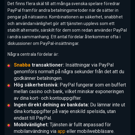
Det finns flera skäl till att många svenska spelare föredrar
PayPal framför andra betalningsmetoder när de sätter in
pengar på nätcasino. Kombinationen av säkerhet, snabbhet
och användarvänlighet gör att tjänsten upplevs som ett
stabilt alternativ, särskilt för dem som redan använder PayPal
i andra sammanhang. Ett antal fördelar återkommer ofta i
diskussioner om PayPal-insättningar.
Några centrala fördelar är:
Snabba
transaktioner:
Insättningar via PayPal
genomförs normalt på några sekunder från det att du
godkänner betalningen.
Hög säkerhetsnivå:
PayPal fungerar som en buffert
mellan casino och bank, vilket minskar exponeringen
av dina kort- och kontouppgifter.
Ingen direkt delning av bankdata:
Du lämnar inte ut
dina kortuppgifter på varje enskild spelsida, utan
endast till PayPal.
Mobilvänlighet:
Tjänsten är fullt anpassad för
mobilanvändning via
app
eller mobilwebbläsare.