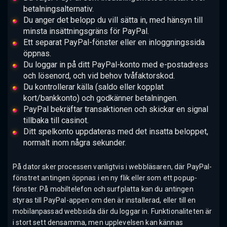
betalningsalternativ.
Du anger det belopp du vill sätta in, med hänsyn till
minsta insättningsgräns för PayPal.
Ett separat PayPal-fönster eller en inloggningssida
öppnas.
Du loggar in på ditt PayPal-konto med e-postadress
och lösenord, och vid behov tvåfaktorskod.
Du kontrollerar källa (saldo eller kopplat
kort/bankkonto) och godkänner betalningen.
PayPal bekräftar transaktionen och skickar en signal
tillbaka till casinot.
Ditt spelkonto uppdateras med det insatta beloppet,
normalt inom några sekunder.
På dator sker processen vanligtvis i webbläsaren, där PayPal-
fönstret antingen öppnas i en ny flik eller som ett popup-
fönster. På mobiltelefon och surfplatta kan du antingen
styras till PayPal-appen om den är installerad, eller till en
mobilanpassad webbsida där du loggar in. Funktionaliteten är
i stort sett densamma, men upplevelsen kan kännas