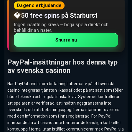
Dagens erbjudande
💎
50 free spins på Starburst
Ingen insättning krävs – börja spela direkt och
behåll dina vinster.
Snurra nu
PayPal-insättningar hos denna typ
av svenska casinon
När PayPal finns som betalningsalternativ på ett svenskt
casino integreras tjänsten i kassaflödet på ett sätt som följer
både tekniska och regulatoriska krav. Systemet kontrollerar
att spelaren är verifierad, att insättningsgränserna inte
överskrids och att betalningsuppgifterna stämmer överens
med den information som finns registrerad. För PayPal
innebär detta att casinot inte hanterar de känsliga kort- eller
kontouppgifterna, utan istället kommunicerar med PayPal via