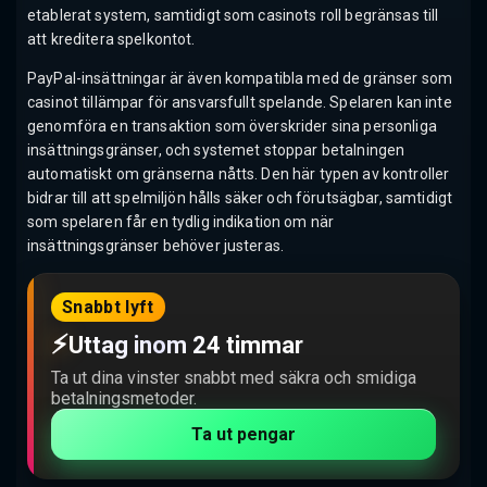
etablerat system, samtidigt som casinots roll begränsas till
att kreditera spelkontot.
PayPal-insättningar är även kompatibla med de gränser som
casinot tillämpar för ansvarsfullt spelande. Spelaren kan inte
genomföra en transaktion som överskrider sina personliga
insättningsgränser, och systemet stoppar betalningen
automatiskt om gränserna nåtts. Den här typen av kontroller
bidrar till att spelmiljön hålls säker och förutsägbar, samtidigt
som spelaren får en tydlig indikation om när
insättningsgränser behöver justeras.
Snabbt lyft
⚡
Uttag inom 24 timmar
Ta ut dina vinster snabbt med säkra och smidiga
betalningsmetoder.
Ta ut pengar