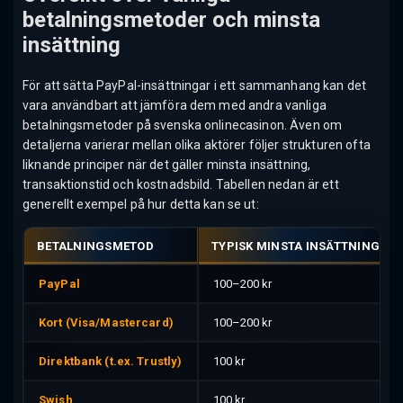
betalningsmetoder och minsta
insättning
För att sätta PayPal-insättningar i ett sammanhang kan det
vara användbart att jämföra dem med andra vanliga
betalningsmetoder på svenska onlinecasinon. Även om
detaljerna varierar mellan olika aktörer följer strukturen ofta
liknande principer när det gäller minsta insättning,
transaktionstid och kostnadsbild. Tabellen nedan är ett
generellt exempel på hur detta kan se ut:
BETALNINGSMETOD
TYPISK MINSTA INSÄTTNING
PayPal
100–200 kr
Kort (
Visa
/Mastercard)
100–200 kr
Direktbank (t.ex.
Trustly
)
100 kr
Swish
100 kr