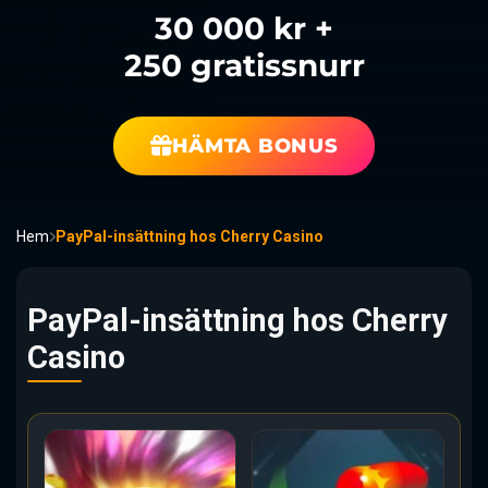
30 000 kr +
250 gratissnurr
HÄMTA BONUS
Hem
PayPal-insättning hos Cherry Casino
PayPal-insättning hos Cherry
Casino