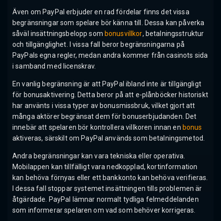
Även om PayPal erbjuder en rad fördelar finns det vissa
begränsningar som spelare bör känna till. Dessa kan påverka
såväl insättningsbelopp som
bonusvillkor
, betalningsstruktur
och tillgänglighet. I vissa fall beror begränsningarna på
PayPals egna regler, medan andra kommer från casinots sida
i samband med licenskrav.
En vanlig begränsning är att PayPal ibland inte är tillgängligt
för bonusaktivering. Detta beror på att e-plånböcker historiskt
har använts i vissa typer av bonusmissbruk, vilket gjort att
många aktörer begränsat dem för bonuserbjudanden. Det
innebär att spelaren bör kontrollera villkoren innan en
bonus
aktiveras, särskilt om PayPal används som betalningsmetod.
Andra begränsningar kan vara tekniska eller operativa.
Mobilappen kan tillfälligt vara nedkopplad, kortinformation
kan behöva förnyas eller ett bankkonto kan behöva verifieras.
I dessa fall stoppar systemet insättningen tills problemen är
åtgärdade. PayPal lämnar normalt tydliga felmeddelanden
som informerar spelaren om vad som behöver korrigeras.