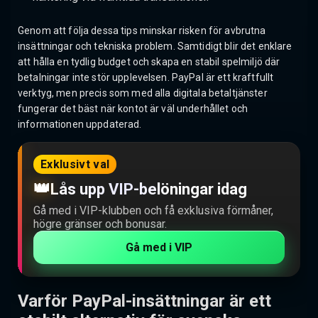
Genom att följa dessa tips minskar risken för avbrutna
insättningar och tekniska problem. Samtidigt blir det enklare
att hålla en tydlig budget och skapa en stabil spelmiljö där
betalningar inte stör upplevelsen. PayPal är ett kraftfullt
verktyg, men precis som med alla digitala betaltjänster
fungerar det bäst när kontot är väl underhållet och
informationen uppdaterad.
Exklusivt val
👑
Lås upp VIP-belöningar idag
Gå med i VIP-klubben och få exklusiva förmåner,
högre gränser och bonusar.
Gå med i VIP
Varför PayPal-insättningar är ett