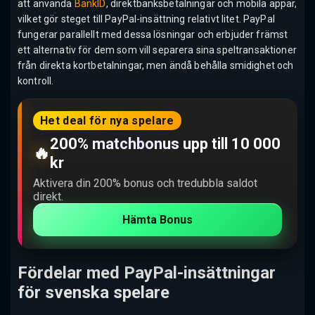
att använda
BankID
, direktbanksbetalningar och mobila appar,
vilket gör steget till PayPal-insättning relativt litet. PayPal
fungerar parallellt med dessa lösningar och erbjuder främst
ett alternativ för dem som vill separera sina speltransaktioner
från direkta kortbetalningar, men ändå behålla smidighet och
kontroll.
Het deal för nya spelare
200% matchbonus upp till 10 000
🔥
kr
Aktivera din 200% bonus och tredubbla saldot
direkt.
Hämta Bonus
Fördelar med PayPal-insättningar
för svenska spelare