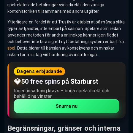
spelrelaterade betalningar syns direkt i den vanliga
kontohistoriken tillsammans med andra utgifter.
Ytterligare en fördel är att Trustly är etablerat på många olika
typer av tjänster, inte enbart på casinon. Spelare som redan
använder metoden för andra onlineköp känner igen flödet
och behöver inte lära sig ett nytt betalningssystem enbart för
spel
. Detta bidrar till känslan av konsekvens och minskar
risken för misstag vid hantering av insättningar.
Dagens erbjudande
💎
50 free spins på Starburst
Ingen insättning krävs – börja spela direkt och
behåll dina vinster.
Snurra nu
Begränsningar, gränser och interna