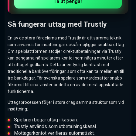
Ta ut pengar
Så fungerar uttag med Trustly
En av de stora fördelarna med Trustly är att samma teknik
som används för insättningar också möjliggör snabba uttag.
Om spelplattformen stödjer direktutbetalningar via Trustly
kan pengarna nå spelarens konto inom några minuter efter
att uttaget godkänts. Detta är en tydlig kontrast mot
traditionella banköverföringar, som ofta kan ta mellan en till
tre bankdagar. För svenska spelare som värdesätter snabb
åtkomst till sina vinster är detta en av de mest uppskattade
funktionerna.
Uttagsprocessen följer i stora drag samma struktur som vid
insättning:
Spelaren begär uttag i kassan.
Trustly används som utbetalningskanal.
Mottagarkontot verifieras automatiskt.