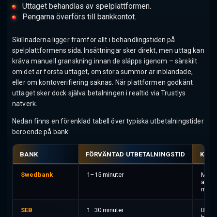
Uttaget behandlas av spelplattformen.
Pengarna överförs till bankkontot.
Skillnaderna ligger framför allt i behandlingstiden på
spelplattformens sida. Insättningar sker direkt, men uttag kan
kräva manuell granskning innan de släpps igenom – särskilt
om det är första uttaget, om stora summor är inblandade,
eller om kontoverifiering saknas. När plattformen godkänt
uttaget sker dock själva betalningen i realtid via Trustlys
nätverk.
Nedan finns en förenklad tabell över typiska utbetalningstider
beroende på bank:
BANK
FÖRVÄNTAD UTBETALNINGSTID
KOM
Swedbank
1–15 minuter
Mycke
anslu
mot Tr
SEB
1–30 minuter
Bero