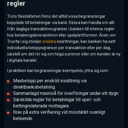
regler
Trots flexibiliteten finns det alltid vissa begränsningar
kopplade till betalningar via bank. Dessa kan handla om allt
från dagliga transaktionsgränser i banken till interna regler
hos betalningsleverantören eller spelplattformen. Även om
Trustly i sig stödjer
snabba
insättningar, kan banken ha satt
individuella beloppsgränser per transaktion eller per dag,
särskilt om det rör sig om höga summor eller om kunden är ny
i digitala kanaler.
I praktiken kan begränsningar exempelvis yttra sig som:
Maxbelopp per enskild insättning via
direktbanksbetalning.
Sammanlagd maxnivå för överföringar under ett dygn.
Särskilda regler för betalningar till spel- och
bettingrelaterade mottagare.
Krav på extra verifiering vid misstänkt ovanligt
beteende.