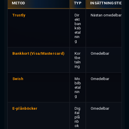
METOD
TYP
INSÄTTNINGSTID
Trustly
Dir
Nästan omedelbar
ekt
ban
ksb
etal
nin
g
Bankkort (
Visa
/Mastercard)
Kor
Omedelbar
tbe
taln
ing
Swish
Mo
Omedelbar
bilb
etal
nin
g
E-plånböcker
Dig
Omedelbar
ital
plå
nb
ok