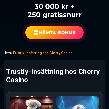
30 000 kr +
250 gratissnurr
HÄMTA BONUS
Hem
Trustly-insättning hos Cherry Casino
Trustly-insättning hos Cherry
Casino