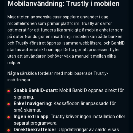
Mobilanvändning: Trustly i mobilen
Majoriteten av svenska casinospelare använder i dag
mobiltelefonen som primär plattform. Trustly är därför
optimerat för att fungera lika smidigt på mobila enheter som
på dator. När du gör en insättning i mobilen kan både banken
och Trustly-fönstret öppnas i samma webbläsare, och BankID
startas automatiskt i sin app. Detta gör att processen flyter
utan att användaren behöver växla manuellt mellan olika
miljöer.
Några särskilda fördelar med mobilbaserade Trustly-
insättningar:
Snabb BankID-start:
Mobil BankID öppnas direkt för
signering.
Enkel navigering:
Kassaflöden är anpassade för
små skärmar.
Ingen extra app:
Trustly kräver ingen installation eller
separat programvara.
Direktbekräftelser:
Uppdateringar av saldo visas