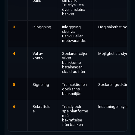
bank
sin bank i
Trustlys lista
över anslutna
banker.
3
Inloggning
Inloggning
Hög säkerhet och tydl
sker via
BankID eller
motsvarande.
4
Val av
Spelaren väljer
Möjlighet att styra f
konto
vilket
bankkonto
betalningen
ska dras från.
5
Signering
Transaktionen
Spelaren godkänner ak
godkänns i
bankmiljön.
6
Bekräftels
Trustly och
Insättningen syns sn
e
spelplattforme
n får
bekräftelse
från banken.