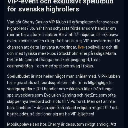
VIP-event och exklusivt spelutbud
för svenska highrollers
Vad gör Cherry Casino VIP Klubb till drömplatsen för svenska
highrollers? Jo, här finns schyssta fördelar som handlar om
mer än bara större insatser. Bara att få inbjudan till exklusiva
event känns som en riktigt fin bonus i sig. VIP-medlemmar får
chansen att delta i privata turneringar,
live
-spelkvällar och till
och med fysiska meet-ups i Stockholm eller på soliga Malta.
Det är lite som att hänga med kompisgänget, fast i
casinovärlden – och med spel och swag i fokus.
Spelutbudet är inte heller något man snålar med. VIP-klubben
har egna slots och bordsspel som inte finns tillgängliga för
vanliga spelare. Det handlar om exklusiva titlar från tunga
spelutvecklare som Evolution Gaming och NetEnt, som ofta
släpper nya livebord och slots till VIPs först. Men det är inte
bara snobberi – dessa spel kan ibland erbjuda högre RTP och
bättre odds, så det lönar sig att ha VIP-biljetten!
Mobilupplevelsen hos Cherry är dessutom riktigt smidig. Att