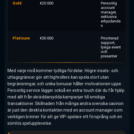
Gold
€20 000
Personlig
account
manager,
exklusiva
erbjudande
n
Platinum
€50 000
Prioriterad
support,
lyxiga event
och
presenter
Med varje nivå kommer tydliga fördelar. Högre insats- och
uttagsgränser gör att highrollers kan spela stort utan
begränsningar, och unika bonusar håller motivationen uppe.
Personlig service lägger också en extra touch där du får hjälp
med allt från skräddarsydda kampanjer till smidiga
transaktioner. Skillnaden från många andra svenska casinon
är just den direkta kontakten med en account manager som
verkligen brinner för att ge VIP-spelare ett försprång och en
sömlös spelupplevelse.