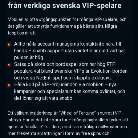
från verkliga svenska VIP-spelare
Mobilen är ofta utgångspunkten för många VIP-spelare, och
det gäller att utnyttja funktionerna på bästa sätt. Några
topptips är att:
Alltid hålla account managerns kontaktinfo nära till
hands – snabb support utan väntetid är guld värt när
pulsen är hög.
Satsa på slots och bordsspel som har hög RTP –
populära val bland svenska VIPs är Evolution-borden
och vissa NetEnt-spel som släppts exklusivt.
Hålla koll på VIP-erbjudanden via mobilen – nya
kampanjer och specialsnurr kan komma oväntat, och
det lönar sig att vara snabb.
Ett välkänt insiderknep är “Wheel of Fortune”-snurret i VIP-
lobbyn. Här är det inte bara tur – många highrollers tycker att
hjulet är “snällare” för dem, med färre tråkiga nollvinster och
mer frekventa ersättningar i form av free spins och