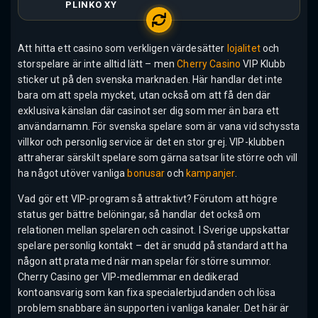
PLINKO XY
Att hitta ett casino som verkligen värdesätter
lojalitet
och
storspelare är inte alltid lätt – men
Cherry Casino
VIP Klubb
sticker ut på den svenska marknaden. Här handlar det inte
bara om att spela mycket, utan också om att få den där
exklusiva känslan där casinot ser dig som mer än bara ett
användarnamn. För svenska spelare som är vana vid schyssta
villkor och personlig service är det en stor grej. VIP-klubben
attraherar särskilt spelare som gärna satsar lite större och vill
ha något utöver vanliga
bonusar
och
kampanjer
.
Vad gör ett VIP-program så attraktivt? Förutom att högre
status ger bättre belöningar, så handlar det också om
relationen mellan spelaren och casinot. I Sverige uppskattar
spelare personlig kontakt – det är snudd på standard att ha
någon att prata med när man spelar för större summor.
Cherry Casino ger VIP-medlemmar en dedikerad
kontoansvarig som kan fixa specialerbjudanden och lösa
problem snabbare än supporten i vanliga kanaler. Det här är