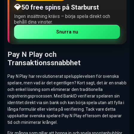
💎
50 free spins på Starburst
Ingen insättning krävs – börja spela direkt och
behåll dina vinster.
Snurra nu
Pay N Play och
Transaktionssnabbhet
Pay N Play har revolutionerat spelupplevelsen för svenska
spelare, men vad är det egentligen? Kort sagt, det är en snabb
och enkel lösning som eliminerar den traditionella
registreringsprocessen. Med BankID verifierar spelaren sin
identitet direkt via sin bank och kan börja spela utan att fylla i
långa formulär eller vänta på verifiering. Tack vare detta
uppskattar svenska spelare Pay N Play eftersom det sparar
tid och minimerar krångel.
För många som gillar att hoppa in och spela spontanbubblor