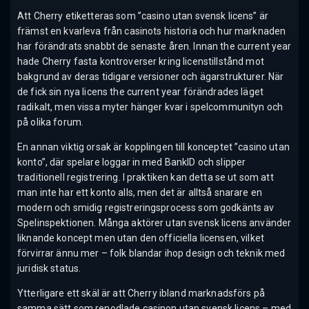
Att Cherry etiketteras som ”casino utan svensk licens” är
främst en kvarleva från casinots historia och hur marknaden
har förändrats snabbt de senaste åren. Innan the current year
hade Cherry fasta kontroverser kring licenstillstånd mot
bakgrund av deras tidigare versioner och ägarstrukturer. När
de fick sin nya licens the current year förändrades läget
radikalt, men vissa myter hänger kvar i spelcommunityn och
på olika forum.
En annan viktig orsak är kopplingen till konceptet ”casino utan
konto”, där spelare loggar in med BankID och slipper
traditionell registrering. I praktiken kan detta se ut som att
man inte har ett konto alls, men det är alltså snarare en
modern och smidig registreringsprocess som godkänts av
Spelinspektionen. Många aktörer utan svensk licens använder
liknande koncept men utan den officiella licensen, vilket
förvirrar ännu mer – folk blandar ihop design och teknik med
juridisk status.
Ytterligare ett skäl är att Cherry ibland marknadsförs på
samma sätt som renodlade casinon utan svensk licens – med