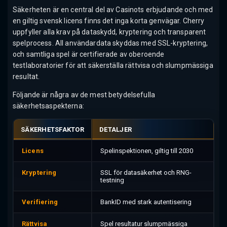
Säkerheten är en central del av Casinots erbjudande och med
en giltig svensk licens finns det inga korta genvägar. Cherry
uppfyller alla krav på dataskydd, kryptering och transparent
spelprocess. All användardata skyddas med SSL-kryptering,
och samtliga spel är certifierade av oberoende
testlaboratorier för att säkerställa rättvisa och slumpmässiga
resultat.
Följande är några av de mest betydelsefulla
säkerhetsaspekterna:
SÄKERHETSFAKTOR
DETALJER
Licens
Spelinspektionen, giltig till 2030
Kryptering
SSL för datasäkerhet och RNG-
testning
Verifiering
BankID med stark autentisering
Rättvisa
Spel resultatur slumpmässiga