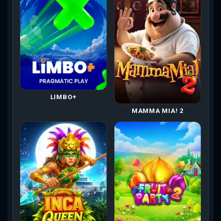
LIMBO+
MAMMA MIA! 2