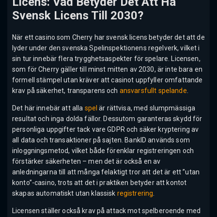
Licens: Vad Betyder Det Att Ha
Svensk Licens Till 2030?
När ett casino som Cherry har svensk licens betyder det att de
lyder under den svenska Spelinspektionens regelverk, vilket i
sin tur innebär flera trygghetsaspekter för spelare. Licensen,
som för Cherry gäller till minst mitten av 2030, är inte bara en
formell stämpel utan kräver att casinot uppfyller omfattande
krav på säkerhet, transparens och
ansvarsfullt spelande
.
Det här innebär att alla
spel
är rättvisa, med slumpmässiga
resultat och inga dolda fällor. Dessutom garanteras skydd för
personliga uppgifter tack vare GDPR och säker kryptering av
all data och transaktioner på sajten. BankID används som
inloggningsmetod, vilket både förenklar registreringen och
förstärker säkerheten – men det är också en av
anledningarna till att många felaktigt tror att det är ett ”utan
konto”-casino, trots att det i praktiken betyder att kontot
skapas automatiskt utan klassisk
registrering
.
Licensen ställer också krav på attack mot spelberoende med