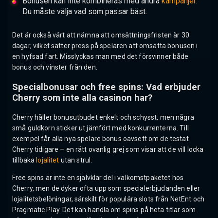
Bonusen kan inte kombineras med andra
kampanjer
.
Du måste välja vad som passar bäst.
Det är också värt att nämna att omsättningsfristen är 30
dagar, vilket sätter press på spelaren att omsätta bonusen i
en hyfsad fart. Misslyckas man med det försvinner både
bonus och vinster från den.
Specialbonusar och free spins: Vad erbjuder
Cherry som inte alla casinon har?
Cherry håller bonusutbudet enkelt och schysst, men några
små guldkorn sticker ut jämfört med konkurrenterna. Till
exempel får alla nya spelare bonus oavsett om de testat
Cherry tidigare – en rätt ovanlig grej som visar att de vill locka
tillbaka
lojalitet
utan strul.
Free spins är inte en självklar del i välkomstpaketet hos
Cherry, men de dyker ofta upp som specialerbjudanden eller
lojalitetsbelöningar, särskilt för populära slots från NetEnt och
Pragmatic Play. Det kan handla om spins på heta titlar som