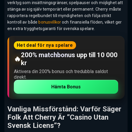
verktyg som insättningsgränser, spelpauser och möjlighet att
stänga av sig själv temporärt eller permanent. Cherry måste
rapportera regelbundet till myndigheten och följa strikt
kontroll av både
bonusvillkor
och finansiella flöden, vilket ger
en extra trygghetsgaranti för svenska spelare.
Het deal för nya spelare
200% matchbonus upp till 10 000
🔥
kr
Aktivera din 200% bonus och tredubbla saldot
direkt.
Hämta Bonus
Vanliga Missförstånd: Varför Säger
Folk Att Cherry Är ”Casino Utan
Svensk Licens”?