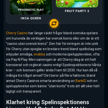
FRUIT PARTY 2
INCA QUEEN
Cherry Casino
har länge väckt frågor bland svenska spelare
om huruvida de verkligen har svensk licens eller om de är ett
”casino utan svensk licens”. Den här förvirringen är inte unik
för Cherry utan speglar en bredare trend bland spelbolag som
erbjuder smidiga,
snabba
och moderna spelupplevelser, ofta
via Pay N Play. Men sanningen är att Cherry idag är ett helt
licensierat och reglerat casino enligt Spelinspektionens hårda
krav – och licensen gäller ända fram till 2030. Hur kan då så
många tro något annat? Det beror på flera faktorer, bland
annat Cherry Casinos smarta användning av
BankID
och en
spelupplevelse som känns ”utan konto” trots att allt sker helt
lagligt och transparent.
Klarhet kring Spelinspektionens