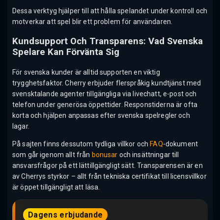
Dessa verktyg hjälper till att hålla spelandet under kontroll och
motverkar att spel blir ett problem för användaren.
Kundsupport Och Transparens: Vad Svenska
Spelare Kan Förvänta Sig
För svenska kunder är alltid supporten en viktig
trygghetsfaktor. Cherry erbjuder flerspråkig kundtjänst med
svensktalande agenter tillgängliga via livechatt, e-post och
telefon under generösa öppettider. Responstiderna är ofta
korta och hjälpen anpassas efter svenska spelregler och
lagar.
På sajten finns dessutom tydliga villkor och
FAQ
-dokument
som går igenom allt från
bonusar
och insättningar till
ansvarsfrågor på ett lättillgängligt sätt. Transparensen är en
av Cherrys styrkor – allt från tekniska certifikat till licensvillkor
är öppet tillgängligt att läsa.
Dagens erbjudande