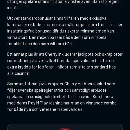
ofta ger spelare chans till större vinster även utan stor egen
insats.
Utöver standardbonusar finns tillfällen med exklusiva
kampanjer riktade till specifika målgrupper, som freerolls eller
insättningsfria bonusar, där du riskerar minimalt men kan
vinna stort. Den mixen passar både den som vill spela
försiktigt och den som vill köra hårt.
Ett annat plus är att Cherry inkluderar jackpots och skraplotter
i omsättningskravet, vilket breddar spelvalet och tillför en
extra krydda för lottfans – något som inte är standard hos
alla casinon.
Sammanfattningsvis erbjuder Cherry ett bonuspaket som
följer svenska spelregler strikt och samtidigt erbjuder
spelarna en smidig och flexibel start i casinot. Kombinerat
med deras Pay N Play-lösning har man en vinnande combo
för både nya och veteraner i spelvärlden.