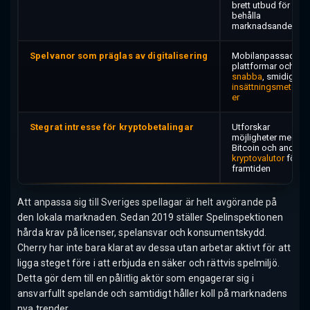
brett utbud för att
behålla
marknadsandelar
Spelvanor som präglas av digitalisering
Mobilanpassade
plattformar och
snabba
, smidiga
insättningsmetod
er
Stegrat intresse för kryptobetalingar
Utforskar
möjligheter med
Bitcoin och andra
kryptovalutor
för
framtiden
Att anpassa sig till Sveriges spellagar är helt avgörande på
den lokala marknaden. Sedan 2019 ställer Spelinspektionen
hårda krav på licenser, spelansvar och konsumentskydd.
Cherry har inte bara klarat av dessa utan arbetar aktivt för att
ligga steget före i att erbjuda en säker och rättvis spelmiljö.
Detta gör dem till en pålitlig aktör som engagerar sig i
ansvarfullt spelande och samtidigt håller koll på marknadens
nya trender.