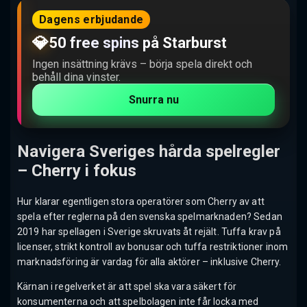
Dagens erbjudande
💎
50 free spins på Starburst
Ingen insättning krävs – börja spela direkt och
behåll dina vinster.
Snurra nu
Navigera Sveriges hårda spelregler
– Cherry i fokus
Hur klarar egentligen stora operatörer som Cherry av att
spela efter reglerna på den svenska spelmarknaden? Sedan
2019 har spellagen i Sverige skruvats åt rejält. Tuffa krav på
licenser, strikt kontroll av bonusar och tuffa restriktioner inom
marknadsföring är vardag för alla aktörer – inklusive Cherry.
Kärnan i regelverket är att spel ska vara säkert för
konsumenterna och att spelbolagen inte får locka med