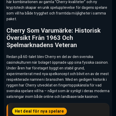
här kombinationen av gamla ”Cherry-kvaliteter” och ny
kryptotech skapar en unik spelupplevelse för dagens spelare
som vill ha både trygghet och framtida möjligheter i samma
paket.
Cherry Som Varumärke: Historisk
Översikt Från 1963 Och
Spelmarknadens Veteran
Redan på 60-talet blev Cherry en del av den svenska
casinokulturen när bolaget öppnade upp sina fysiska casinon.
Under åren har företaget byggt en stabil grund,
experimenterat med nya spelkoncept och blivit en av de mest
respekterade namnen i branschen. Med en gedigen historik i
ryggen har Cherry utvecklat en fingertoppskänsla för vad
svenska spelare vill ha – något som är synligt i deras moderna
satsningar inom både online och landbaserade kasinon.
Het deal för nya spelare