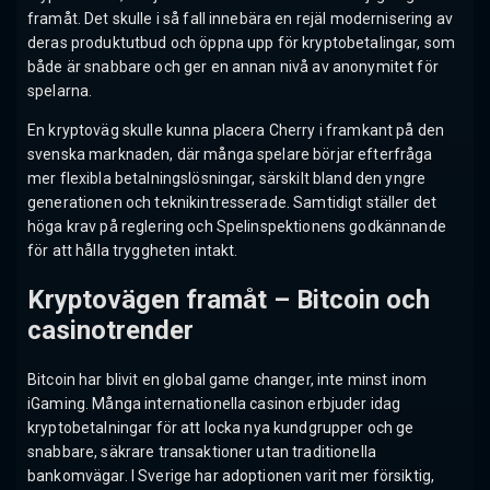
framåt. Det skulle i så fall innebära en rejäl modernisering av
deras produktutbud och öppna upp för kryptobetalingar, som
både är snabbare och ger en annan nivå av anonymitet för
spelarna.
En kryptoväg skulle kunna placera Cherry i framkant på den
svenska marknaden, där många spelare börjar efterfråga
mer flexibla betalningslösningar, särskilt bland den yngre
generationen och teknikintresserade. Samtidigt ställer det
höga krav på reglering och Spelinspektionens godkännande
för att hålla tryggheten intakt.
Kryptovägen framåt – Bitcoin och
casinotrender
Bitcoin har blivit en global game changer, inte minst inom
iGaming. Många internationella casinon erbjuder idag
kryptobetalningar för att locka nya kundgrupper och ge
snabbare, säkrare transaktioner utan traditionella
bankomvägar. I Sverige har adoptionen varit mer försiktig,