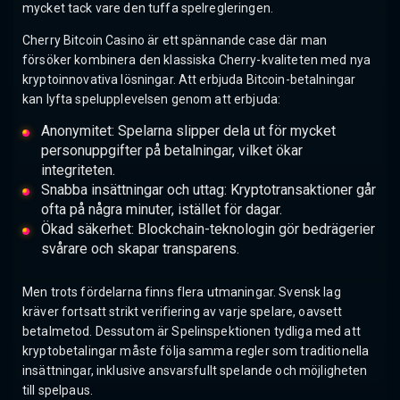
mycket tack vare den tuffa spelregleringen.
Cherry Bitcoin Casino är ett spännande case där man
försöker kombinera den klassiska Cherry-kvaliteten med nya
kryptoinnovativa lösningar. Att erbjuda Bitcoin-betalningar
kan lyfta spelupplevelsen genom att erbjuda:
Anonymitet: Spelarna slipper dela ut för mycket
personuppgifter på betalningar, vilket ökar
integriteten.
Snabba insättningar och uttag: Kryptotransaktioner går
ofta på några minuter, istället för dagar.
Ökad säkerhet: Blockchain-teknologin gör bedrägerier
svårare och skapar transparens.
Men trots fördelarna finns flera utmaningar. Svensk lag
kräver fortsatt strikt verifiering av varje spelare, oavsett
betalmetod. Dessutom är Spelinspektionen tydliga med att
kryptobetalingar måste följa samma regler som traditionella
insättningar, inklusive ansvarsfullt spelande och möjligheten
till spelpaus.